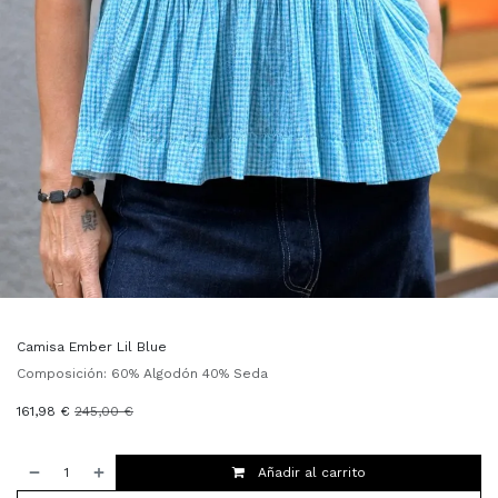
Camisa Ember Lil Blue
Composición: 60% Algodón 40% Seda
161,98
€
245,00
€
Añadir al carrito