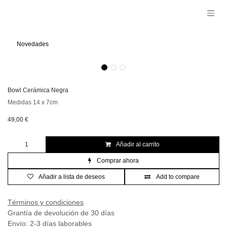
Ir al contenido
Novedades
Bowl Cerámica Negra
Medidas 14 x 7cm
49,00
€
Añadir al carrito
Comprar ahora
Añadir a lista de deseos
Add to compare
Términos y condiciones
Grantía de devolución de 30 días
Envío: 2-3 días laborables